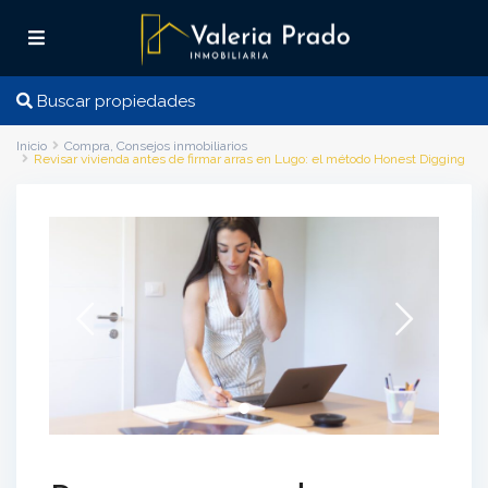
Buscar propiedades
Inicio
Compra
,
Consejos inmobiliarios
Revisar vivienda antes de firmar arras en Lugo: el método Honest Digging