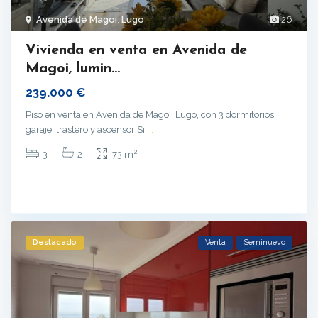
Avenida de Magoi
,
Lugo
26
Vivienda en venta en Avenida de
Magoi, lumin...
239.000 €
Piso en venta en Avenida de Magoi, Lugo, con 3 dormitorios,
garaje, trastero y ascensor Si
...
2
3
2
73 m
Destacado
Venta
Seminuevo