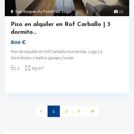
San Roque-As Fontiñas
,
Lugo
29
Piso en alquiler en Rof Carballo | 3
dormito...
800 €
Piso de alquiler en Rof Carballo Humanista, Lugo | 3
dormitorios, 2 baños, garaje y traste
...
2
2
89 m
1
2