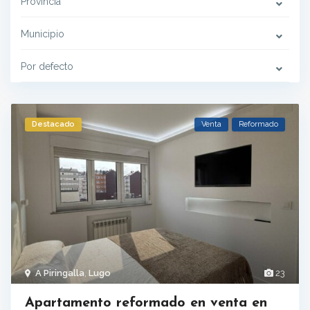
Provincia
Municipio
Por defecto
Destacado
Venta
Reformado
A Piringalla
,
Lugo
23
Apartamento reformado en venta en