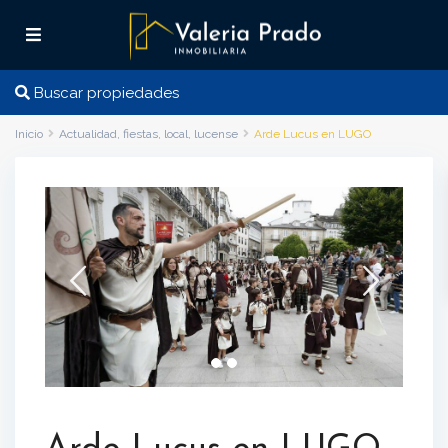
Buscar propiedades
Inicio
Actualidad
,
fiestas
,
local
,
lucense
Arde Lucus en LUGO