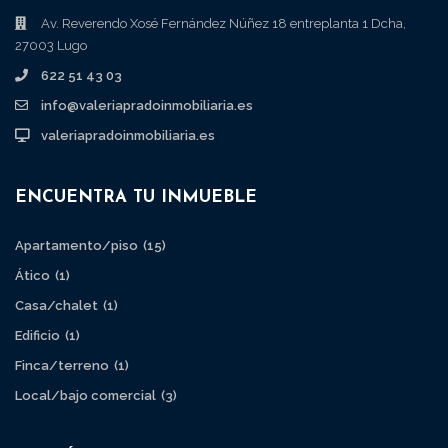
Av. Reverendo Xosé Fernández Núñez 18 entreplanta 1 Dcha,
27003 Lugo
622 51 43 03
info@valeriapradoinmobiliaria.es
valeriapradoinmobiliaria.es
ENCUENTRA TU INMUEBLE
Apartamento/piso
(15)
Ático
(1)
Casa/chalet
(1)
Edificio
(1)
Finca/terreno
(1)
Local/bajo comercial
(3)