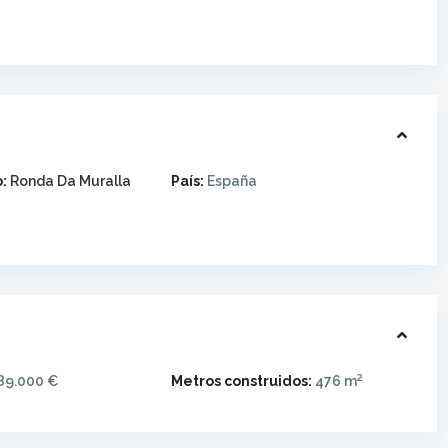
:
Ronda Da Muralla
País:
España
2
89.000 €
Metros construidos:
476 m