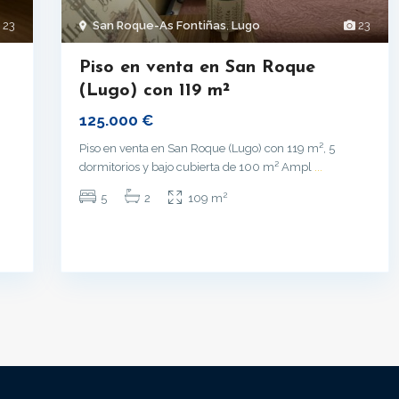
23
San Roque-As Fontiñas
,
Lugo
23
Piso en venta en San Roque
(Lugo) con 119 m²
125.000 €
Piso en venta en San Roque (Lugo) con 119 m², 5
dormitorios y bajo cubierta de 100 m² Ampl
...
2
5
2
109 m