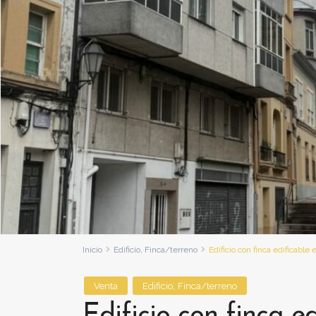
Inicio
Edificio
,
Finca/terreno
Edificio con finca edificable
,
Venta
Edificio
Finca/terreno
Edificio con finca e