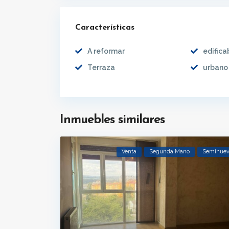
Características
A reformar
edifica
Terraza
urbano
Inmuebles similares
Venta
Segunda Mano
Seminue