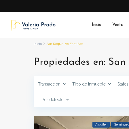
Inicio
Venta
Inicio
San Roque-As Fontiñas
Propiedades en: San
Transacción
Tipo de inmueble
States
Por defecto
Alquiler
Seminue