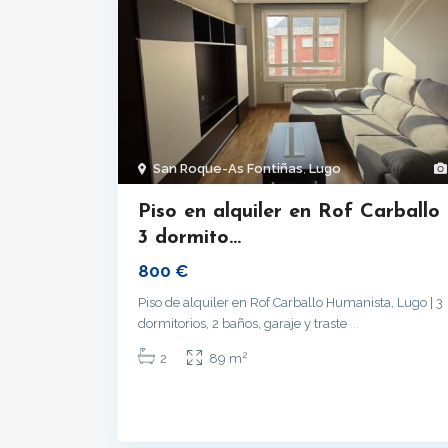
San Roque-As Fontiñas
,
Lugo
Piso en alquiler en Rof Carballo 
3 dormito...
800 €
Piso de alquiler en Rof Carballo Humanista, Lugo | 3
dormitorios, 2 baños, garaje y traste
...
2
2
89 m