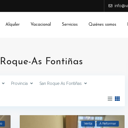
info@va
Alquiler
Vacacional
Servicios
Quiénes somos
 Roque-As Fontiñas
Provincia
San Roque As Fontiñas
vo
Venta
A Reformar