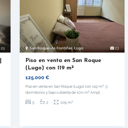
29
San Roque-As Fontiñas
,
Lugo
23
|
Piso en venta en San Roque
(Lugo) con 119 m²
125.000 €
Piso en venta en San Roque (Lugo) con 119 m², 5
dormitorios y bajo cubierta de 100 m² Ampl
...
2
5
2
109 m