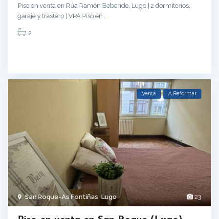
Piso en venta en Rúa Ramón Beberide, Lugo | 2 dormitorios,
garaje y trastero | VPA Piso en
...
2
Venta
A Reformar
San Roque-As Fontiñas
,
Lugo
23