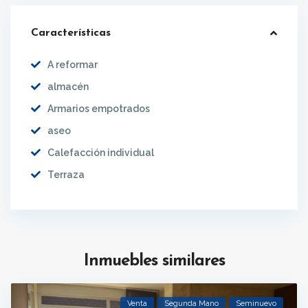
Características
A reformar
almacén
Armarios empotrados
aseo
Calefacción individual
Terraza
Inmuebles similares
Venta
Segunda Mano
Seminuevo