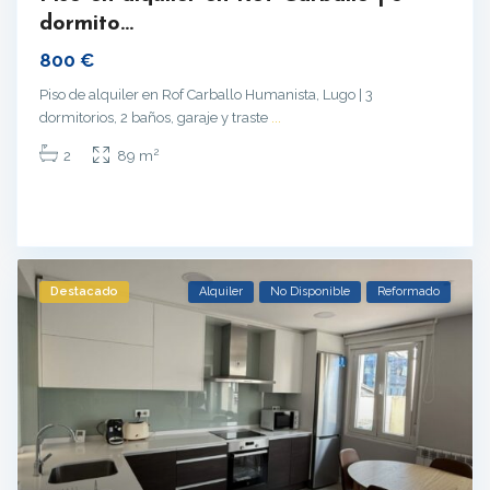
dormito...
800 €
Piso de alquiler en Rof Carballo Humanista, Lugo | 3
dormitorios, 2 baños, garaje y traste
...
2
2
89 m
Destacado
Alquiler
No Disponible
Reformado