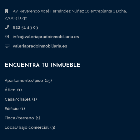
Av. Reverendo Xosé Fernández Núñez 18 entreplanta 1 Dcha,
27003 Lugo
622 51 43 03
info@valeriapradoinmobiliaria.es
valeriapradoinmobiliaria.es
ENCUENTRA TU INMUEBLE
Apartamento/piso
(15)
Ático
(1)
Casa/chalet
(1)
Edificio
(1)
Finca/terreno
(1)
Local/bajo comercial
(3)