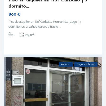
Piso en alquiler en Rof Carballo | 3
dormito...
800 €
Piso de alquiler en Rof Carballo Humanista, Lugo | 3
dormitorios, 2 baños, garaje y traste
...
2
2
89 m
Alquiler
Segunda Mano