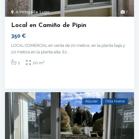
A Piringalla
,
Lugo
7
Local en Camiño de Pipin
350 €
LOCAL COMERCIAL en venta de 20 metros en la planta baja y
20 metros en la planta alta. Es
...
2
1
20 m
Alquiler
Obra Nueva