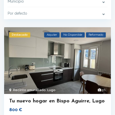
Municipio
Por defecto
Destacado
Alquiler
No Disponible
Reformado
Recinto amurallado
,
Lugo
16
Tu nuevo hogar en Bispo Aguirre, Lugo
800 €