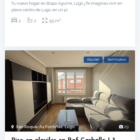
Tu nuevo hogar en Bispo Aguirre, Lugo ¿Te imaginas vivir en
pleno centro de Lugo, en un pi
...
2
2
2
95 m
Alquiler
Seminuevo
San Roque-As Fontiñas
,
Lugo
29