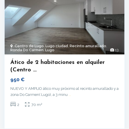
Centro de Lugo
,
Lugo ciudad
,
Recinto amurallado
,
Ronda Do Carmen
,
Lugo
13
Ático de 2 habitaciones en alquiler
(Centro ...
950 €
NUEVO Y AMPLIO ático muy próximo al recinto amurallado y a
zona Do Carmen( Lugo), a 3 minu
...
2
2
70 m