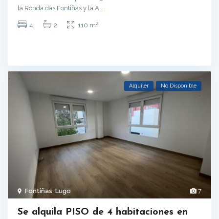
la Ronda das Fontiñas y la A
...
2
4
2
110 m
Alquiler
No Disponible
Fontiñas
,
Lugo
7
Se alquila PISO de 4 habitaciones en