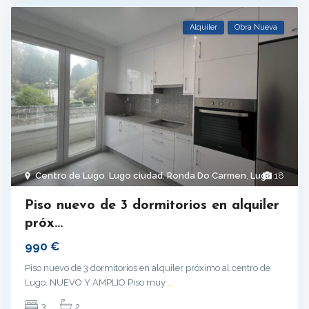
Alquiler
Obra Nueva
Centro de Lugo
,
Lugo ciudad
,
Ronda Do Carmen
,
Lugo
18
Piso nuevo de 3 dormitorios en alquiler
próx...
990 €
Piso nuevo de 3 dormitorios en alquiler próximo al centro de
Lugo. NUEVO Y AMPLIO Piso muy
...
3
2