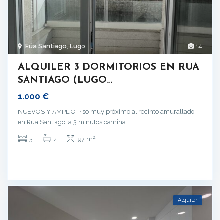
Rúa Santiago
,
Lugo
14
ALQUILER 3 DORMITORIOS EN RUA
SANTIAGO (LUGO...
1.000 €
NUEVOS Y AMPLIO Piso muy próximo al recinto amurallado
en Rua Santiago, a 3 minutos camina
...
2
3
2
97 m
Alquiler