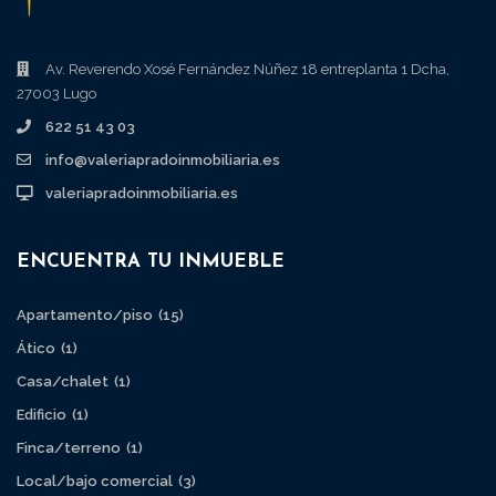
Av. Reverendo Xosé Fernández Núñez 18 entreplanta 1 Dcha,
27003 Lugo
622 51 43 03
info@valeriapradoinmobiliaria.es
valeriapradoinmobiliaria.es
ENCUENTRA TU INMUEBLE
Apartamento/piso
(15)
Ático
(1)
Casa/chalet
(1)
Edificio
(1)
Finca/terreno
(1)
Local/bajo comercial
(3)