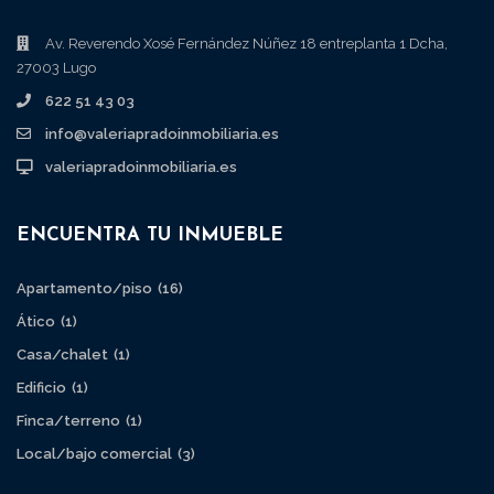
Av. Reverendo Xosé Fernández Núñez 18 entreplanta 1 Dcha,
27003 Lugo
622 51 43 03
info@valeriapradoinmobiliaria.es
valeriapradoinmobiliaria.es
ENCUENTRA TU INMUEBLE
Apartamento/piso
(16)
Ático
(1)
Casa/chalet
(1)
Edificio
(1)
Finca/terreno
(1)
Local/bajo comercial
(3)