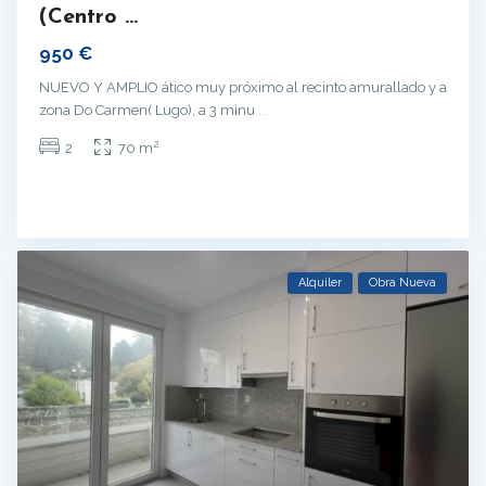
(Centro ...
950 €
NUEVO Y AMPLIO ático muy próximo al recinto amurallado y a
zona Do Carmen( Lugo), a 3 minu
...
2
2
70 m
Alquiler
Obra Nueva