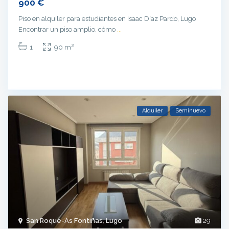
900 €
Piso en alquiler para estudiantes en Isaac Díaz Pardo, Lugo
Encontrar un piso amplio, cómo
...
2
1
90 m
Alquiler
Seminuevo
San Roque-As Fontiñas
,
Lugo
29