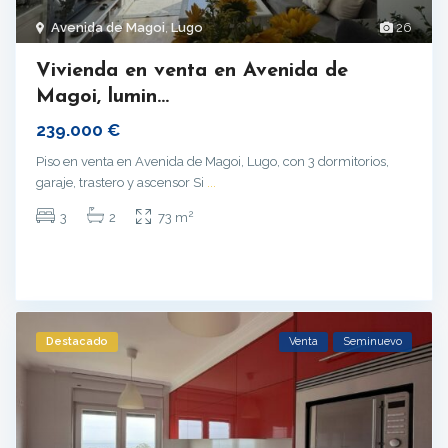
Avenida de Magoi
,
Lugo
26
Vivienda en venta en Avenida de
Magoi, lumin...
239.000 €
Piso en venta en Avenida de Magoi, Lugo, con 3 dormitorios,
garaje, trastero y ascensor Si
...
2
3
2
73 m
Destacado
Venta
Seminuevo