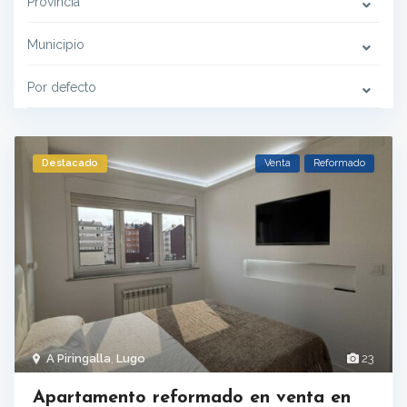
Provincia
Municipio
Por defecto
Destacado
Venta
Reformado
A Piringalla
,
Lugo
23
Apartamento reformado en venta en