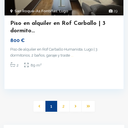
San Roque-As Fontiñas
,
Lugo
29
Piso en alquiler en Rof Carballo | 3
dormito...
800 €
Piso de alquiler en Rof Carballo Humanista, Lugo | 3
dormitorios, 2 baños, garaje y traste
...
2
2
89 m
1
2