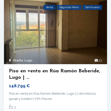
Venta
Segunda Mano
Seminuevo
Abella
,
Lugo
23
Piso en venta en Rúa Ramón Beberide,
Lugo | ...
148.799 €
Piso en venta en Rúa Ramón Beberide, Lugo | 2 dormitorios,
garaje y trastero | VPA Piso en
...
2