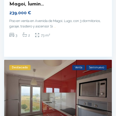
Magoi, lumin...
239.000 €
Piso en venta en Avenida de Magoi, Lugo, con 3 dormitorios,
garaje, trastero y ascensor Si
...
2
3
2
73 m
Destacado
Venta
Seminuevo