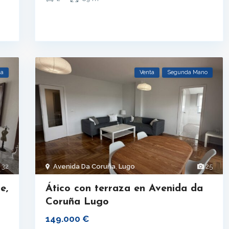
ta
Venta
Segunda Mano
32
Avenida Da Coruña
,
Lugo
25
e,
Ático con terraza en Avenida da
Coruña Lugo
149.000 €