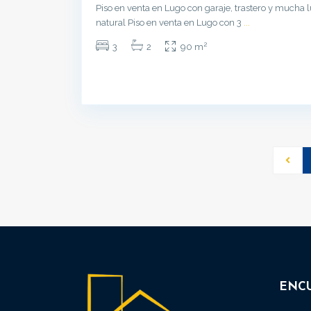
Piso en venta en Lugo con garaje, trastero y mucha 
natural Piso en venta en Lugo con 3
...
2
3
2
90 m
ENC