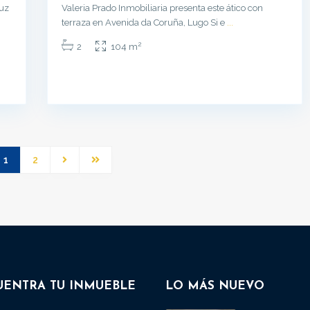
luz
Valeria Prado Inmobiliaria presenta este ático con
terraza en Avenida da Coruña, Lugo Si e
...
2
2
104 m
1
2
UENTRA TU INMUEBLE
LO MÁS NUEVO