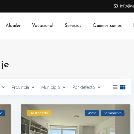
info@va
Alquiler
Vacacional
Servicios
Quiénes somos
je
Provincia
Municipio
Por defecto
do
Destacado
Venta
Seminuevo