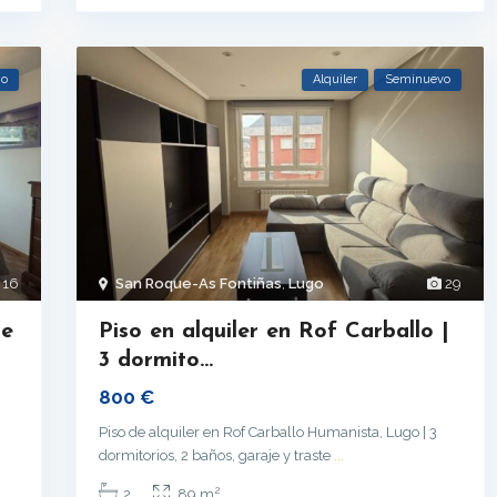
no
Alquiler
Seminuevo
16
San Roque-As Fontiñas
,
Lugo
29
je
Piso en alquiler en Rof Carballo |
3 dormito...
800 €
Piso de alquiler en Rof Carballo Humanista, Lugo | 3
dormitorios, 2 baños, garaje y traste
...
2
2
89 m