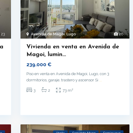
23
Avenida de Magoi
,
Lugo
26
ta
Vivienda en venta en Avenida de
Magoi, lumin...
239.000 €
Piso en venta en Avenida de Magoi, Lugo, con 3
dormitorios, garaje, trastero y ascensor Si
...
2
3
2
73 m