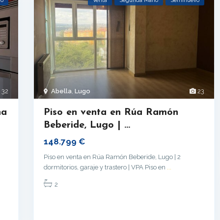
vo
Venta
Segunda Mano
Seminuevo
32
Abella
,
Lugo
23
na
Piso en venta en Rúa Ramón
Beberide, Lugo | ...
148.799 €
Piso en venta en Rúa Ramón Beberide, Lugo | 2
dormitorios, garaje y trastero | VPA Piso en
...
2