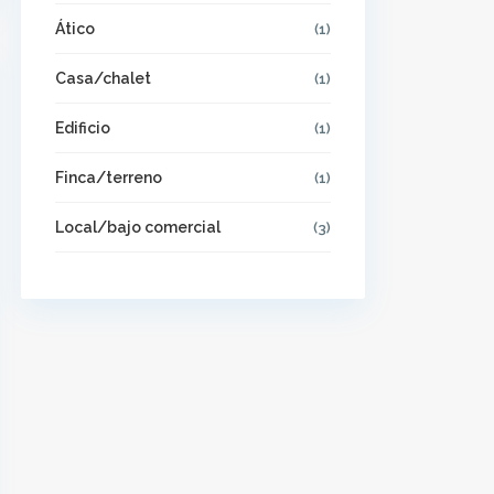
Ático
(1)
Casa/chalet
(1)
Edificio
(1)
Finca/terreno
(1)
Local/bajo comercial
(3)