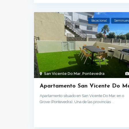
Vacacional
Seminue
San Vicente Do Mar
,
Pontevedra
Apartamento San Vicente Do M
Apartamento situado en San Vicente Do Mar, en o
Grove (Pontevedra). Una de las provincias
...