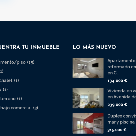
UENTRA TU INMUEBLE
LO MÁS NUEVO
Apartamento
amento/piso
(15)
reformado en
(1)
en C...
chalet
(1)
134.000 €
o
(1)
Vivienda en 
en Avenida de
terreno
(1)
239.000 €
bajo comercial
(3)
Dúplex con vi
mar y piscina .
315.000 €