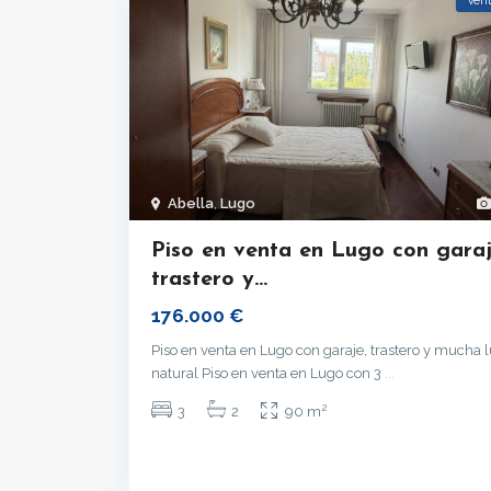
Ven
Abella
,
Lugo
Piso en venta en Lugo con garaj
trastero y...
176.000 €
Piso en venta en Lugo con garaje, trastero y mucha 
natural Piso en venta en Lugo con 3
...
2
3
2
90 m