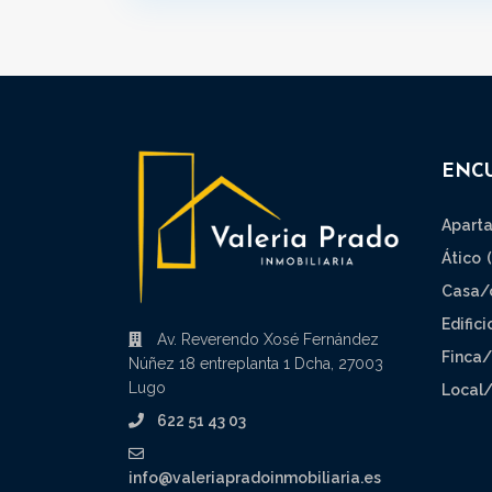
ENC
Apart
Ático
Casa/
Edifici
Av. Reverendo Xosé Fernández
Finca/
Núñez 18 entreplanta 1 Dcha, 27003
Lugo
Local/
622 51 43 03
info@valeriapradoinmobiliaria.es