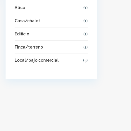
Ático
(1)
Casa/chalet
(1)
Edificio
(1)
Finca/terreno
(1)
Local/bajo comercial
(3)