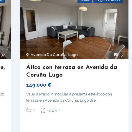
ta
Venta
Segunda Mano
32
Avenida Da Coruña
,
Lugo
25
e,
Ático con terraza en Avenida da
Coruña Lugo
149.000 €
luz
Valeria Prado Inmobiliaria presenta este ático con
terraza en Avenida da Coruña, Lugo Si e
...
2
2
104 m