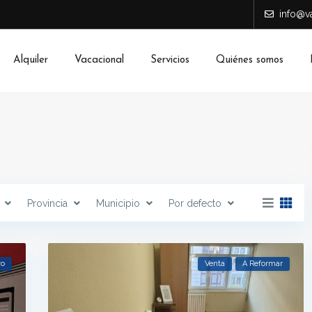
info@va
Alquiler
Vacacional
Servicios
Quiénes somos
Provincia
Municipio
Por defecto
vo
Venta
A Reformar