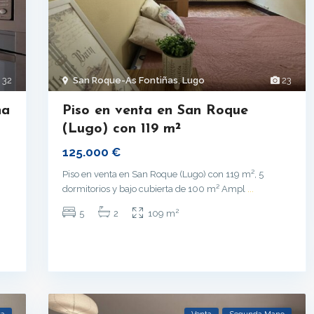
32
San Roque-As Fontiñas
,
Lugo
23
na
Piso en venta en San Roque
(Lugo) con 119 m²
125.000 €
Piso en venta en San Roque (Lugo) con 119 m², 5
dormitorios y bajo cubierta de 100 m² Ampl
...
2
5
2
109 m