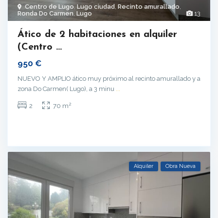
Centro de Lugo
,
Lugo ciudad
,
Recinto amurallado
,
Ronda Do Carmen
,
Lugo
13
Ático de 2 habitaciones en alquiler
(Centro ...
950 €
NUEVO Y AMPLIO ático muy próximo al recinto amurallado y a
zona Do Carmen( Lugo), a 3 minu
...
2
2
70 m
Alquiler
Obra Nueva