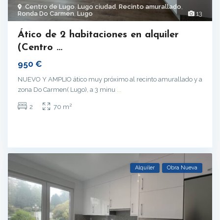
Centro de Lugo
,
Lugo ciudad
,
Recinto amurallado
,
Ronda Do Carmen
,
Lugo
13
Ático de 2 habitaciones en alquiler
(Centro ...
950 €
NUEVO Y AMPLIO ático muy próximo al recinto amurallado y a
zona Do Carmen( Lugo), a 3 minu
...
2
2
70 m
Alquiler
Obra Nueva